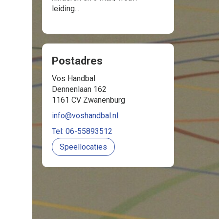
leiding...
Postadres
Vos Handbal
Dennenlaan 162
1161 CV Zwanenburg
info@voshandbal.nl
Tel: 06-55893512
Speellocaties