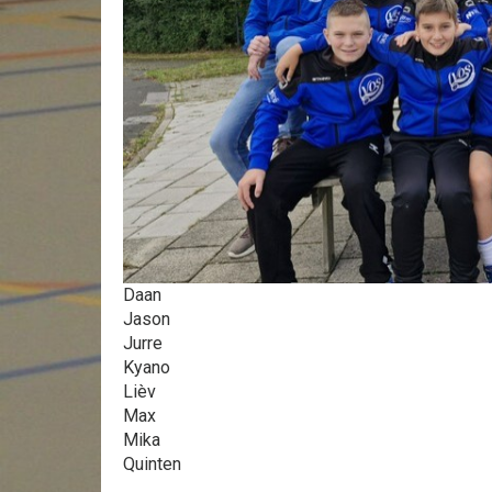
Daan
Jason
Jurre
Kyano
Lièv
Max
Mika
Quinten