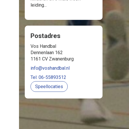
leiding...
Postadres
Vos Handbal
Dennenlaan 162
1161 CV Zwanenburg
info@voshandbal.nl
Tel: 06-55893512
Speellocaties